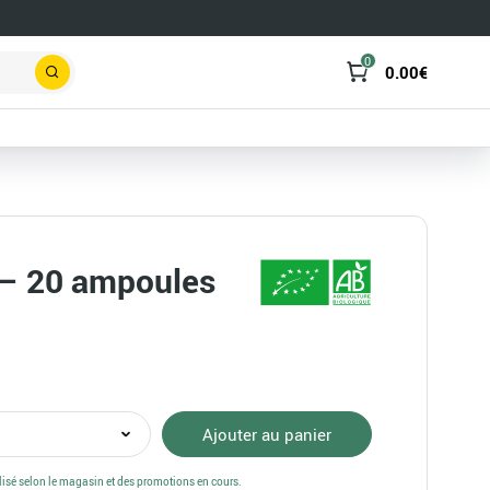
0
0.00
€
Rechercher
– 20 ampoules
té
Ajouter au panier
dium
alisé selon le magasin et des promotions en cours.