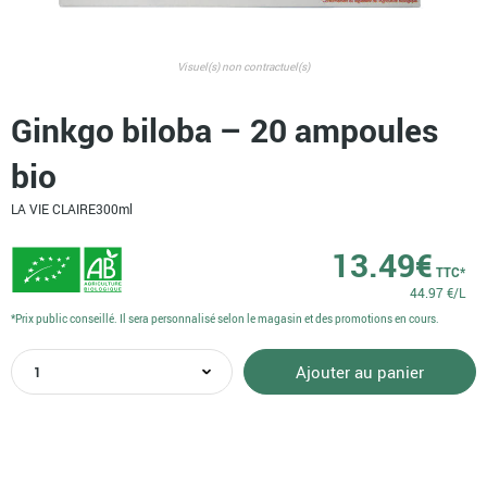
Visuel(s) non contractuel(s)
Ginkgo biloba – 20 ampoules
bio
LA VIE CLAIRE
300ml
13.49
€
TTC*
44.97 €/L
*Prix public conseillé. Il sera personnalisé selon le magasin et des promotions en cours.
quantité
Ajouter au panier
de
Ginkgo
biloba
-
20