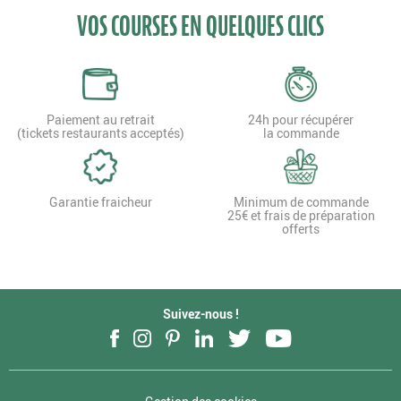
VOS COURSES EN QUELQUES CLICS
Paiement au retrait
24h pour récupérer
(tickets restaurants acceptés)
la commande
Garantie fraicheur
Minimum de commande
25€ et frais de préparation
offerts
Suivez-nous !
Facebook
Instagram
Pinterest
LinkedIn
Twitter
YouTube