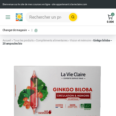
Bienvenue sur le site de mes courses en ligne - site appartenant à
lavieclaire.com
0
Rechercher
0.00
€
Changer de magasin
Accueil
>
Tous les produits
>
Compléments alimentaires
>
Vision et mémoire
>
Ginkgo biloba –
20 ampoules bio