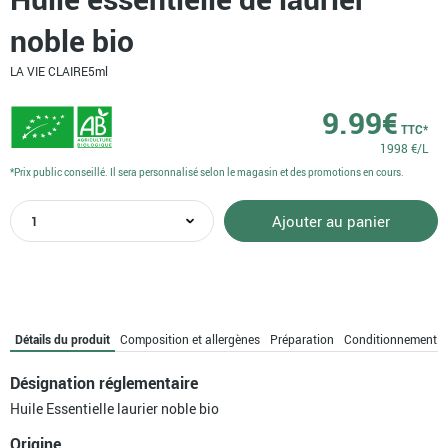
noble bio
LA VIE CLAIRE
5ml
9.99
€
TTC*
1998 €/L
*Prix public conseillé. Il sera personnalisé selon le magasin et des promotions en cours.
quantité
Ajouter au panier
de
Huile
essentielle
de
laurier
noble
Détails du produit
Composition et allergènes
Préparation
Conditionnement
bio
Désignation réglementaire
Huile Essentielle laurier noble bio
Origine