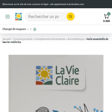
Bienvenue sur le site de mes courses en ligne - site appartenant à
lavieclaire.com
0
Rechercher
0.00
€
Changer de magasin
Accueil
>
Tous les produits
>
Compléments alimentaires
>
Aromathérapie
>
Huile essentielle de
laurier noble bio