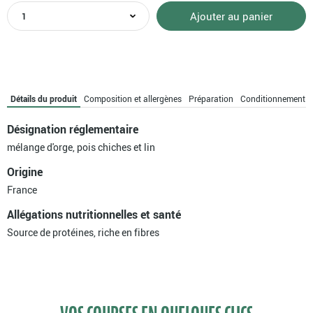
quantité
Ajouter au panier
de
Mélange
orge,
pois
chiches
et
Détails du produit
Composition et allergènes
Préparation
Conditionnement
graines
de
Désignation réglementaire
lin
mélange d'orge, pois chiches et lin
bio
Origine
France
Allégations nutritionnelles et santé
Source de protéines, riche en fibres