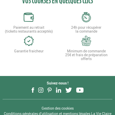
VOS COURSES EN QUELQUES CLICS
Paiement au retrait
24h pour récupérer
(tickets restaurants acceptés)
la commande
Garantie fraicheur
Minimum de commande
25€ et frais de préparation
offerts
Suivez-nous !
Facebook
Instagram
Pinterest
LinkedIn
Twitter
YouTube
Gestion des cookies
Conditions générales d’utilisation et mentions légales La Vie Claire