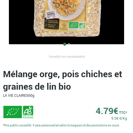
Visuel(s) non contractuel(s)
Mélange orge, pois chiches et
graines de lin bio
LA VIE CLAIRE
500g
4.79
€
TTC*
9.58 €/Kg
*Prix public conseillé. Il sera personnalisé selon le magasin et des promotions en cours.