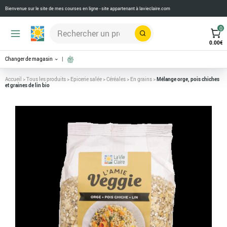
Bienvenue sur le site de mes courses en ligne - site appartenant à
lavieclaire.com
0
Rechercher
0.00
€
Changer de magasin
Accueil
>
Tous les produits
>
Epicerie salée
>
Céréales
>
En grains
>
Mélange orge, pois chiches
et graines de lin bio