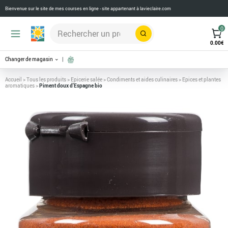
Bienvenue sur le site de mes courses en ligne - site appartenant à
lavieclaire.com
0
Rechercher
0.00
€
Changer de magasin
Accueil
>
Tous les produits
>
Epicerie salée
>
Condiments et aides culinaires
>
Epices et plantes
aromatiques
>
Piment doux d’Espagne bio