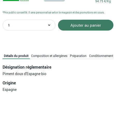
94.75 €/Kg
*Prix public conseillé. Il sera personnalisé selon le magasin et des promotions en cours.
quantité
Ajouter au panier
de
Piment
doux
d'Espagne
bio
Détails du produit
Composition et allergènes
Préparation
Conditionnement
Désignation réglementaire
Piment doux d'Espagne bio
Origine
Espagne