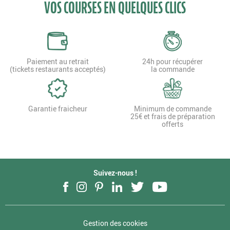
VOS COURSES EN QUELQUES CLICS
Paiement au retrait
24h pour récupérer
(tickets restaurants acceptés)
la commande
Garantie fraicheur
Minimum de commande
25€ et frais de préparation
offerts
Suivez-nous !
Facebook
Instagram
Pinterest
LinkedIn
Twitter
YouTube
Gestion des cookies