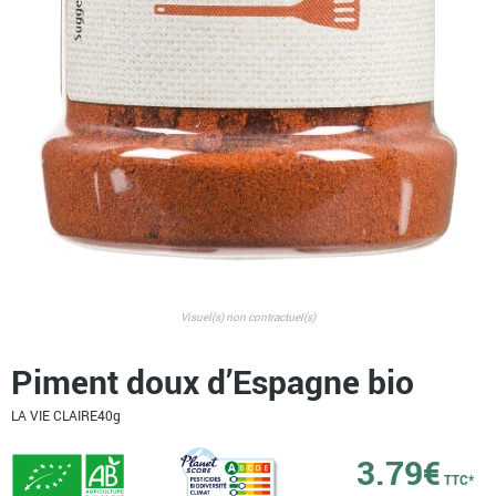
Visuel(s) non contractuel(s)
Piment doux d’Espagne bio
LA VIE CLAIRE
40g
3.79
€
TTC*