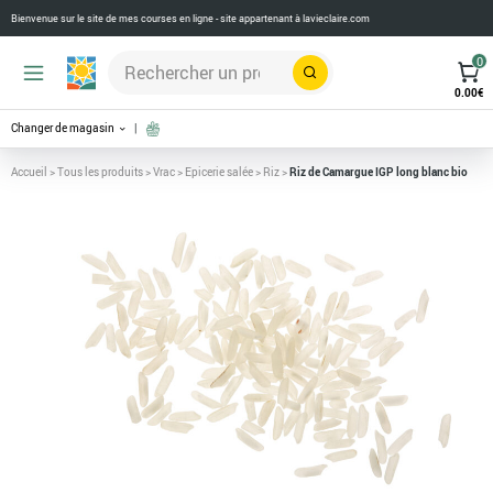
Bienvenue sur le site de mes courses en ligne - site appartenant à
lavieclaire.com
0
Rechercher
0.00
€
Changer de magasin
Accueil
>
Tous les produits
>
Vrac
>
Epicerie salée
>
Riz
>
Riz de Camargue IGP long blanc bio