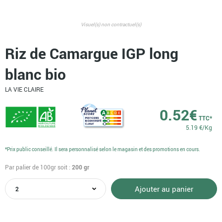
Visuel(s) non contractuel(s)
Riz de Camargue IGP long
blanc bio
LA VIE CLAIRE
0.52
€
TTC*
5.19 €/Kg
*Prix public conseillé. Il sera personnalisé selon le magasin et des promotions en cours.
Par palier de 100gr
soit :
200
gr
quantité
Ajouter au panier
de
Riz
de