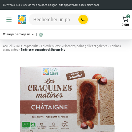
Bienvenue sur le site de mes courses en ligne - site appartenant à
lavieclaire.com
0
Rechercher
0.00
€
Changer de magasin
Accueil
>
Tous les produits
>
Epicerie sucrée
>
Biscottes, pains grillés et galettes
>
Tartines
craquantes
>
Tartines craquantes châtaigne bio