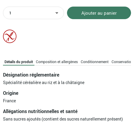
quantité
Ajouter au panier
de
Tartines
craquantes
châtaigne
bio
Détails du produit
Composition et allergènes
Conditionnement
Conservation
Désignation réglementaire
Spécialité céréalière au riz et à la châtaigne
Origine
France
Allégations nutritionnelles et santé
Sans sucres ajoutés (contient des sucres naturellement présent)