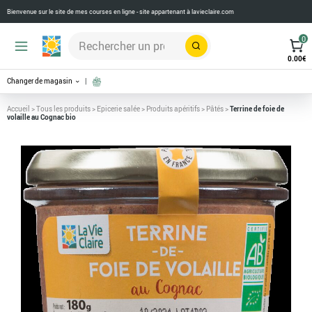
Bienvenue sur le site de mes courses en ligne - site appartenant à
lavieclaire.com
0
Rechercher
0.00
€
Changer de magasin
Accueil
>
Tous les produits
>
Epicerie salée
>
Produits apéritifs
>
Pâtés
>
Terrine de foie de
volaille au Cognac bio