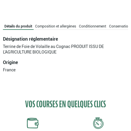
Terrine
de
foie
de
volaille
Détails du produit
Composition et allergènes
Conditionnement
Conservation
au
Cognac
Désignation réglementaire
bio
Terrine de Foie de Volaille au Cognac PRODUIT ISSU DE
L'AGRICULTURE BIOLOGIQUE
Origine
France
VOS COURSES EN QUELQUES CLICS