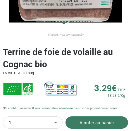
Visuel(s) non contractuel(s)
Terrine de foie de volaille au
Cognac bio
LA VIE CLAIRE
180g
3.29
€
TTC*
18.28 €/Kg
*Prix public conseillé. Il sera personnalisé selon le magasin et des promotions en cours.
quantité
Ajouter au panier
de